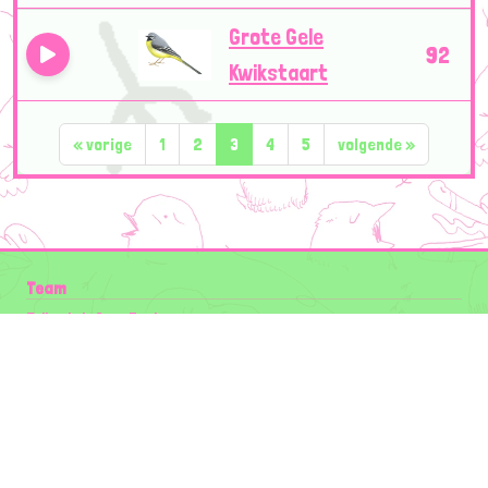
Grote Gele
92
Kwikstaart
«
vorige
1
2
3
4
5
volgende
»
Team
Folkert de Boer Ecology
Groen Gegeven
Maurice Prins
Lowland Ecology Network
Design en Illustraties
Timon Vader
Elwin van der Kolk