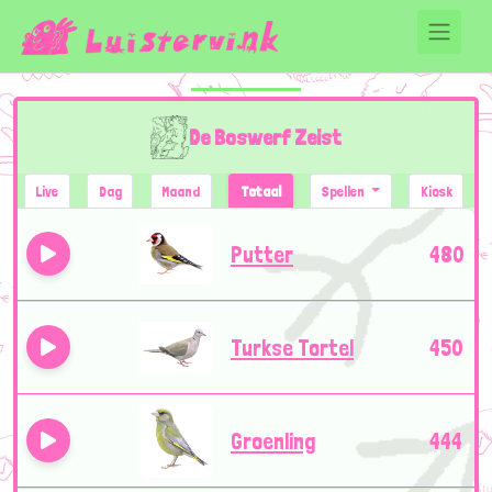
De Boswerf Zeist
Live
Dag
Maand
Totaal
Spellen
Kiosk
Putter
480
Turkse Tortel
450
Groenling
444