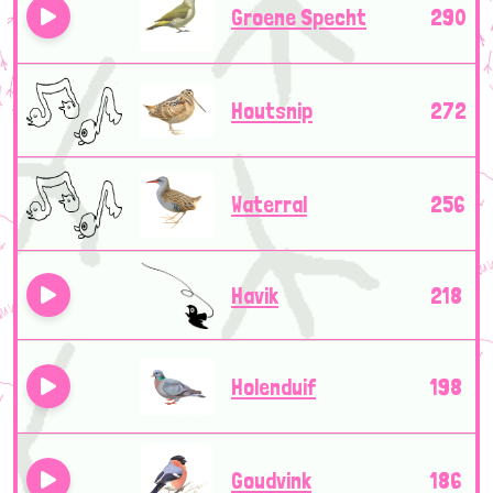
Groene Specht
290
Houtsnip
272
Waterral
256
Havik
218
Holenduif
198
Goudvink
186