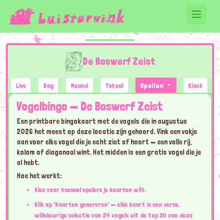
De Boswerf Zeist
Live
Dag
Maand
Totaal
Spellen
Kiosk
Vogelbingo — De Boswerf Zeist
Een printbare bingokaart met de vogels die in augustus
2026 het meest op deze locatie zijn gehoord. Vink een vakje
aan voor elke vogel die je echt ziet of hoort — een volle rij,
kolom of diagonaal wint. Het midden is een gratis vogel die je
al hebt.
Hoe het werkt:
Kies voor hoeveel spelers je kaarten wilt.
Klik op 'Kaarten genereren' — elke kaart is een verse,
willekeurige selectie van 24 vogels uit de top 30 van deze