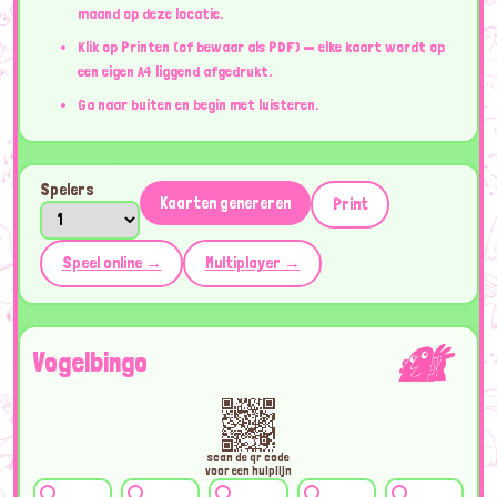
maand op deze locatie.
Klik op Printen (of bewaar als PDF) — elke kaart wordt op
een eigen A4 liggend afgedrukt.
Ga naar buiten en begin met luisteren.
Spelers
Kaarten genereren
Print
Speel online →
Multiplayer →
Vogelbingo
scan de qr code
voor een hulplijn