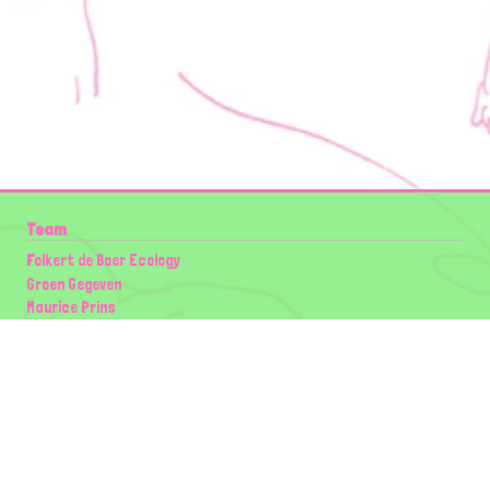
Team
Folkert de Boer Ecology
Groen Gegeven
Maurice Prins
Lowland Ecology Network
Design en Illustraties
Timon Vader
Elwin van der Kolk
volg ons: