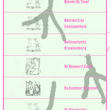
Bloemrijk Texel
Boerderij de
Eenzaamheid
Buitenplaats
Kraaijenberg
De Boswerf Zeist
De Kemmer Oirschot
De Roesteling