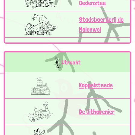
Oedenstee
Stadsboerderij de
Molenwei
Utrecht
Koppelsteede
De Uithovenier