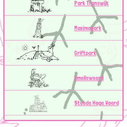
Park Transwijk
Maximapark
Griftpark
Amelisweerd
Steede Hoge Woerd