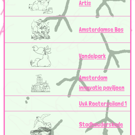
Artis
Amsterdamse Bos
Vondelpark
Amsterdam
innovatie paviljoen
UvA Roeterseiland 1
Stadhouderskade