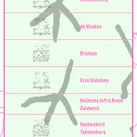
de Wieckse
Driehuis
Erve Kiekebos
Heijmans Infra Regio
Zuidwest
Hopkwekerij
Tekelenburg