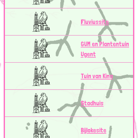
Fluviussite
GUM en Plantentuin
Ugent
Tuin van Kina
Stadhuis
Bijlokesite