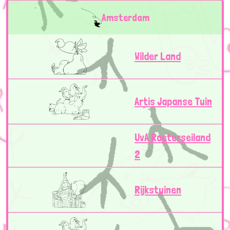
Amsterdam
Wilder Land
Artis Japanse Tuin
UvA Roeterseiland
2
Rijkstuinen