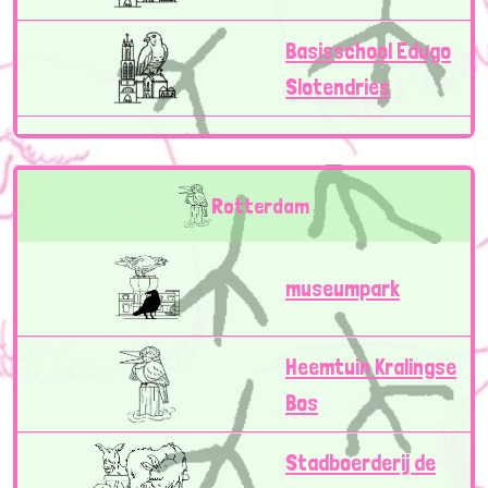
Basisschool Edugo
Slotendries
Rotterdam
museumpark
Heemtuin Kralingse
Bos
Stadboerderij de