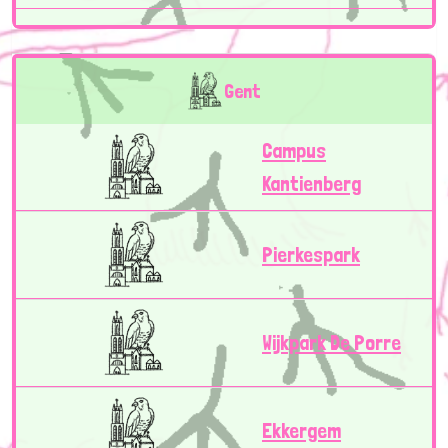
Gent
Campus
Kantienberg
Pierkespark
Wijkpark De Porre
Ekkergem