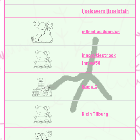
Ijseloevers Ijsselstein
inBredius Woerden
innovatiestrook
InnovA58
Kamp C
Klein Tilburg