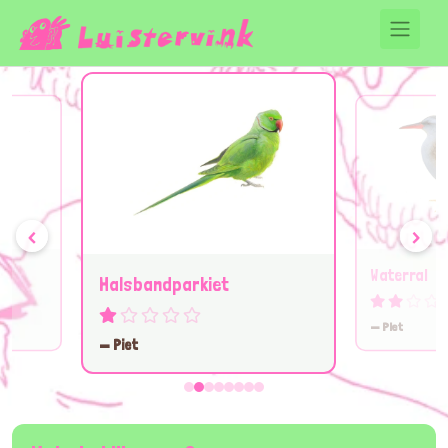
‹
›
Waterral
Halsbandparkiet
— Piet
— Piet