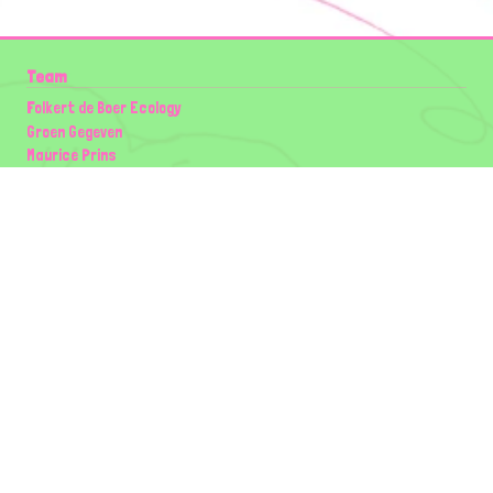
Team
Folkert de Boer Ecology
Groen Gegeven
Maurice Prins
Lowland Ecology Network
Design en Illustraties
Timon Vader
Elwin van der Kolk
volg ons:
Partners
Wilder Land
Gemeente Utrecht
Biodiversiteit | Rotterdam.nl
ODU natuur en duurzaamheidscentra
The Green Mile