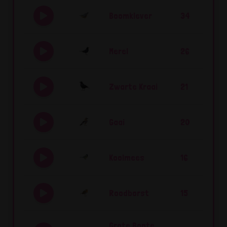
Boomklever
34
Merel
26
Zwarte Kraai
21
Gaai
20
Koolmees
16
Roodborst
15
Grote Bonte