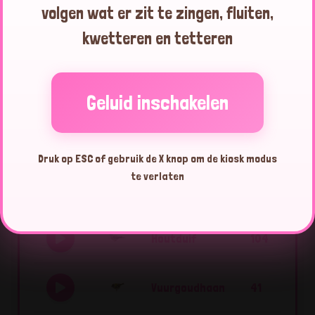
volgen wat er zit te zingen, fluiten,
Merel
19:54:08
kwetteren en tetteren
Zwarte
19:53:53
Kraai
Geluid inschakelen
Druk op ESC of gebruik de X knop om de kiosk modus
Top 10 vogels vandaag
te verlaten
Houtduif
104
Vuurgoudhaan
41