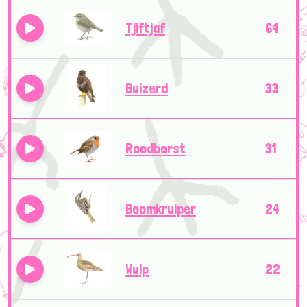
Tjiftjaf
64
Buizerd
33
Roodborst
31
Boomkruiper
24
Wulp
22