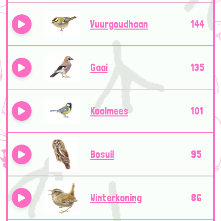
Vuurgoudhaan
144
Gaai
135
Koolmees
101
Bosuil
95
Winterkoning
86