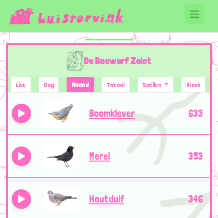
De Boswerf Zeist
Live
Dag
Maand
Totaal
Spellen
Kiosk
Boomklever
633
Merel
353
Houtduif
346