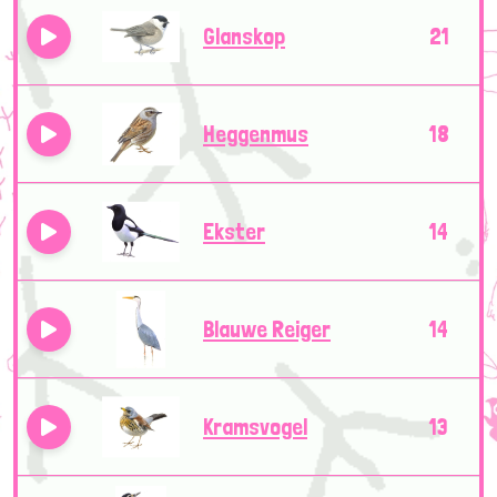
Glanskop
21
Heggenmus
18
Ekster
14
Blauwe Reiger
14
Kramsvogel
13