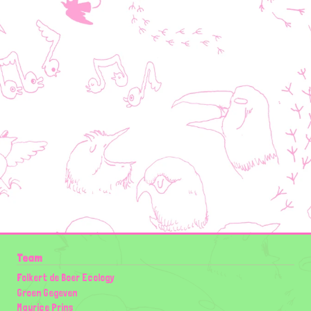
Team
Folkert de Boer Ecology
Groen Gegeven
Maurice Prins