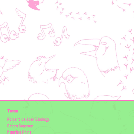
Team
Folkert de Boer Ecology
Groen Gegeven
Maurice Prins