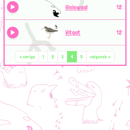
Wielewaal
12
Witgat
12
«
vorige
1
2
3
4
5
volgende
»