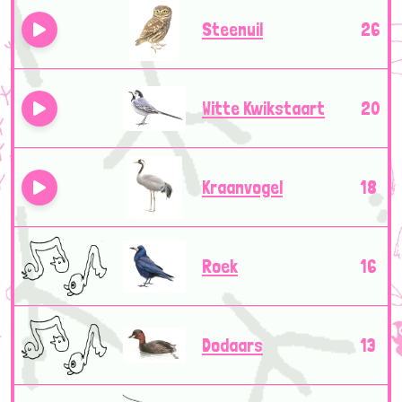
Steenuil
26
Witte Kwikstaart
20
Kraanvogel
18
Roek
16
Dodaars
13