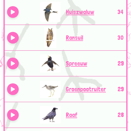
Huiszwaluw
34
Ransuil
30
Spreeuw
29
Groenpootruiter
29
Raaf
28