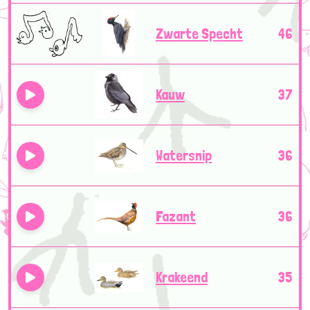
Zwarte Specht
46
Kauw
37
Watersnip
36
Fazant
36
Krakeend
35