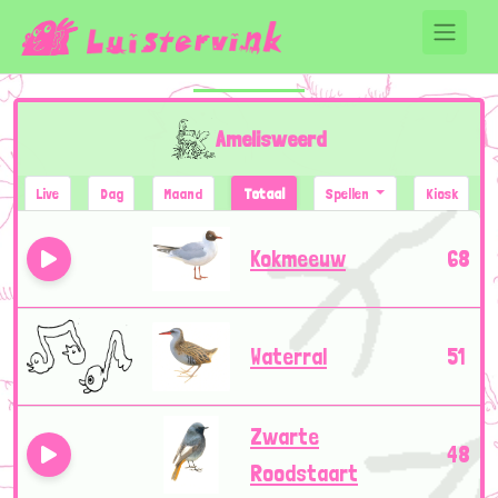
Amelisweerd
Live
Dag
Maand
Totaal
Spellen
Kiosk
Kokmeeuw
68
Waterral
51
Zwarte
48
Roodstaart