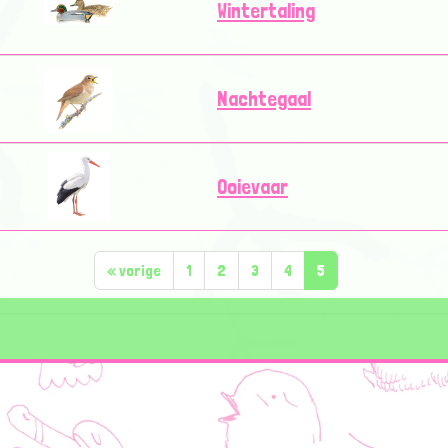
Wintertaling
Nachtegaal
Ooievaar
«
vorige
1
2
3
4
5