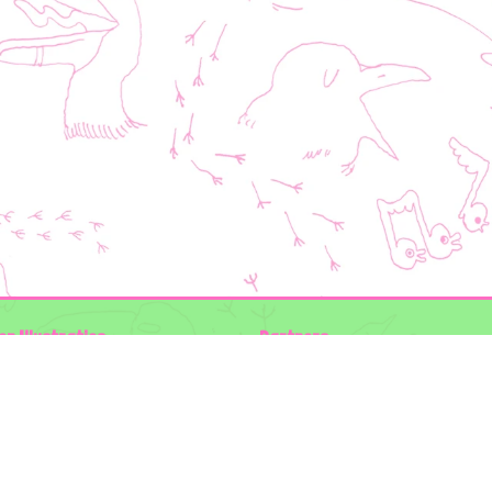
en Illustraties
Partners
ader
Wilder Land
Gemeente Utrecht
n der Kolk
Biodiversiteit | Rotterdam.nl
ODU natuur en duurzaamheidscentra
:
The Green Mile