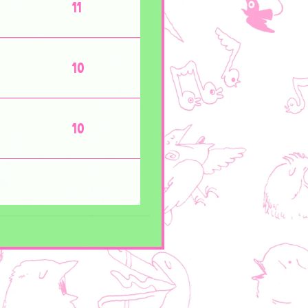
11
10
10