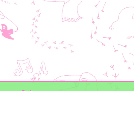
Taal
Mogelijk gemaakt door
BirdNET-Pi