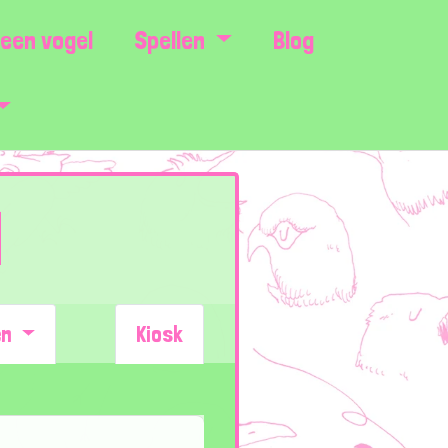
een vogel
Spellen
Blog
d
en
Kiosk