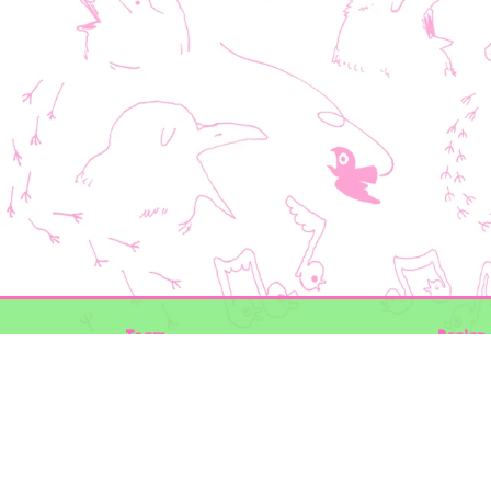
Team
Design 
Folkert de Boer Ecology
Timon V
Groen Gegeven
Elwin va
Maurice Prins
volg ons
Lowland Ecology Network