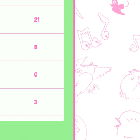
21
8
6
3