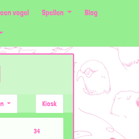
een vogel
Spellen
Blog
d
en
Kiosk
34