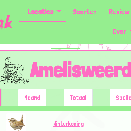
Locaties
Soorten
Review 
Over
Amelisweer
Maand
Totaal
Spell
Winterkoning