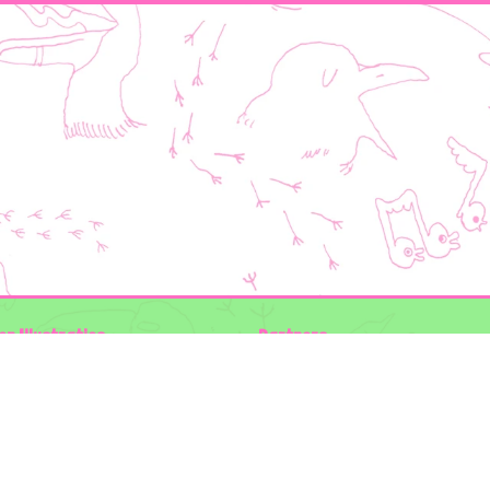
en Illustraties
Partners
ader
Wilder Land
Gemeente Utrecht
n der Kolk
Biodiversiteit | Rotterdam.nl
ODU natuur en duurzaamheidscentra
:
The Green Mile