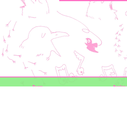
Team
Design 
Folkert de Boer Ecology
Timon V
Groen Gegeven
Elwin va
Maurice Prins
volg ons
Lowland Ecology Network