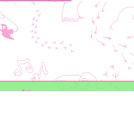
Taal
Mogelijk gemaakt door
BirdNET-Pi