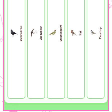
Groene Specht
Zwarte Kraai
Gierzwaluw
Zwartkop
Vink