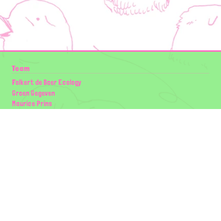
Team
Folkert de Boer Ecology
Groen Gegeven
Maurice Prins
Lowland Ecology Network
Design en Illustraties
Timon Vader
Elwin van der Kolk
volg ons:
Partners
Wilder Land
Gemeente Utrecht
Biodiversiteit | Rotterdam.nl