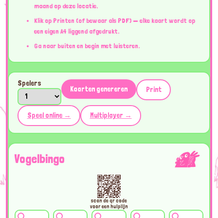
maand op deze locatie.
Klik op Printen (of bewaar als PDF) — elke kaart wordt op
een eigen A4 liggend afgedrukt.
Ga naar buiten en begin met luisteren.
Spelers
Kaarten genereren
Print
Speel online →
Multiplayer →
Vogelbingo
scan de qr code
voor een hulplijn