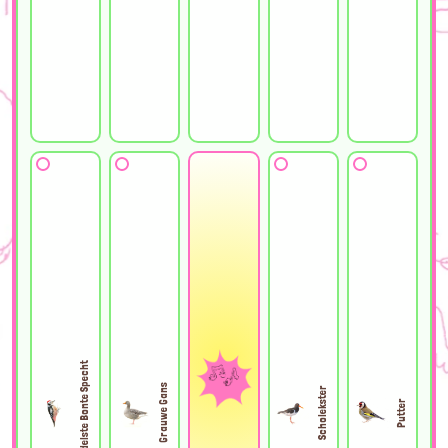
Middelste Bonte Specht
Grauwe Gans
Scholekster
Putter