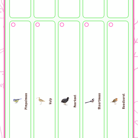
Pimpelmees
Staartmees
Roodborst
Meerkoet
Wulp