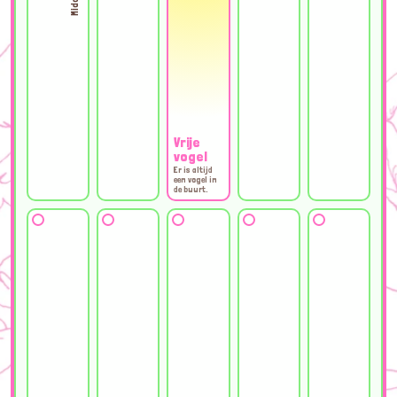
Vrije
vogel
Er is altijd
een vogel in
de buurt.