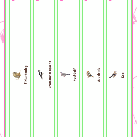
Grote Bonte Specht
Winterkoning
Appelvink
Houtduif
Gaai