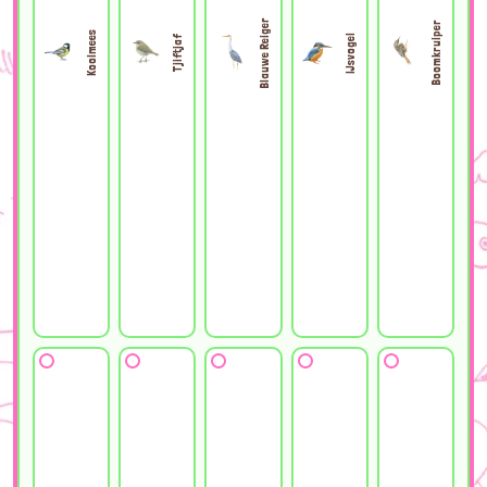
Blauwe Reiger
Boomkruiper
Koolmees
IJsvogel
Tjiftjaf