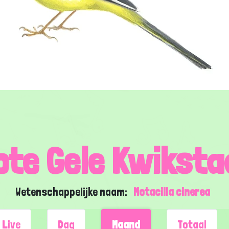
ote Gele Kwiksta
Wetenschappelijke naam:
Motacilla cinerea
Live
Dag
Maand
Totaal