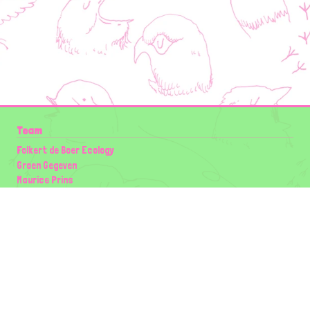
Team
Folkert de Boer Ecology
Groen Gegeven
Maurice Prins
Lowland Ecology Network
Design en Illustraties
Timon Vader
Elwin van der Kolk
volg ons:
Partners