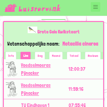
Grote Gele Kwikstaart
Wetenschappelijke naam:
Motacilla cinerea
Info
Live
Dag
Maand
Totaal
Reviews
Voedselmoeras
12:00:37
Pijnacker
Voedselmoeras
11:59:16
Pijnacker
TU Eindhoven 1
07:55:46