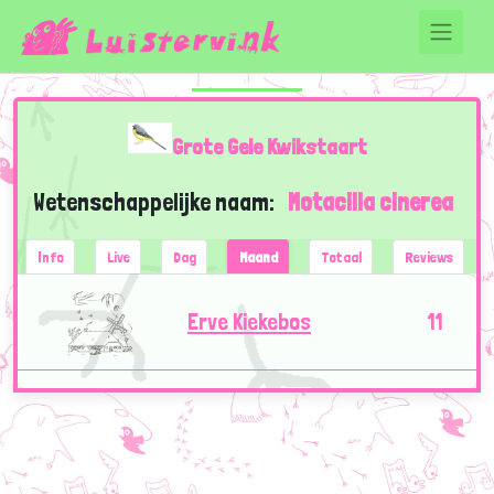
Grote Gele Kwikstaart
Wetenschappelijke naam:
Motacilla cinerea
Info
Live
Dag
Maand
Totaal
Reviews
Erve Kiekebos
11