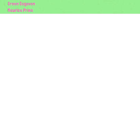
Groen Gegeven
Maurice Prins
Lowland Ecology Network
Design en Illustraties
Timon Vader
Elwin van der Kolk
volg ons:
Partners
Wilder Land
Gemeente Utrecht
Biodiversiteit | Rotterdam.nl
ODU natuur en duurzaamheidscentra
The Green Mile
Taal
Mogelijk gemaakt door
BirdNET-Pi