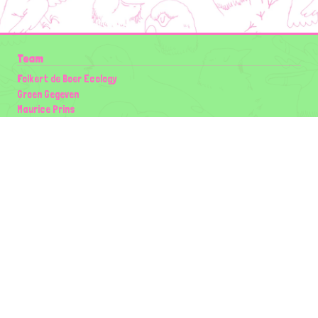
Team
Folkert de Boer Ecology
Groen Gegeven
Maurice Prins
Lowland Ecology Network
Design en Illustraties
Timon Vader
Elwin van der Kolk
volg ons:
Partners
Wilder Land
Gemeente Utrecht
Biodiversiteit | Rotterdam.nl
ODU natuur en duurzaamheidscentra
The Green Mile