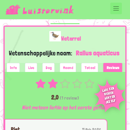
Waterral
Wetenschappelijke naam:
Rallus aquaticus
Info
Live
Dag
Maand
Totaal
Reviews
LAAT EEN
REVIEW
2,0
ACHTER
(1 review)
JEZELF
Niet meteen liefde op het eerste gefluit.
Piet
11 Feb 2026