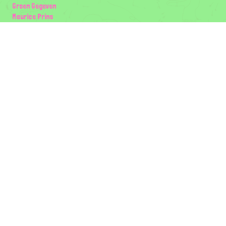
Groen Gegeven
Maurice Prins
Lowland Ecology Network
Design en Illustraties
Timon Vader
Elwin van der Kolk
volg ons:
Partners
Wilder Land
Gemeente Utrecht
Biodiversiteit | Rotterdam.nl
ODU natuur en duurzaamheidscentra
The Green Mile
Taal
Mogelijk gemaakt door
BirdNET-Pi