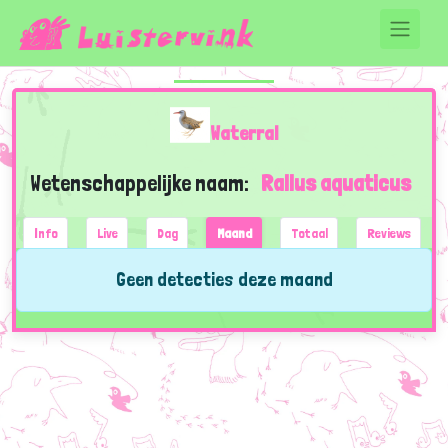
Waterral
Wetenschappelijke naam:
Rallus aquaticus
Info
Live
Dag
Maand
Totaal
Reviews
Geen detecties deze maand