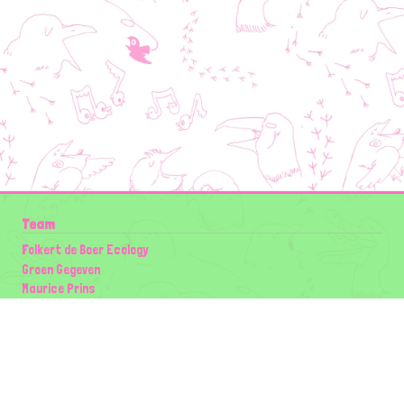
Team
Folkert de Boer Ecology
Groen Gegeven
Maurice Prins
Lowland Ecology Network
Design en Illustraties
Timon Vader
Elwin van der Kolk