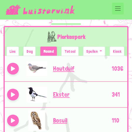
Pierkespark
Live
Dag
Maand
Totaal
Spellen
Kiosk
Houtduif
1036
Ekster
341
Bosuil
110