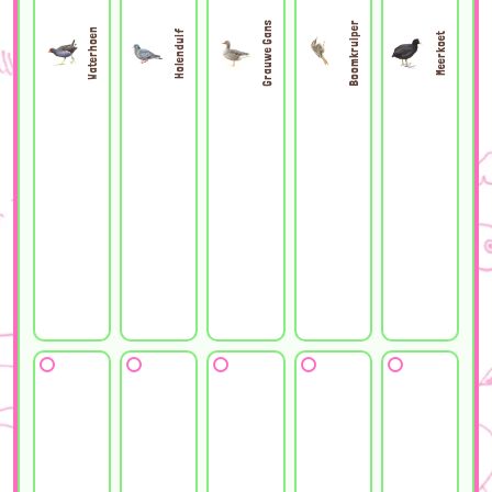
Grauwe Gans
Boomkruiper
Waterhoen
Holenduif
Meerkoet