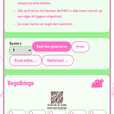
maand op deze locatie.
Klik op Printen (of bewaar als PDF) — elke kaart wordt op
een eigen A4 liggend afgedrukt.
Ga naar buiten en begin met luisteren.
Spelers
Kaarten genereren
Print
Speel online →
Multiplayer →
Vogelbingo
scan de qr code
voor een hulplijn