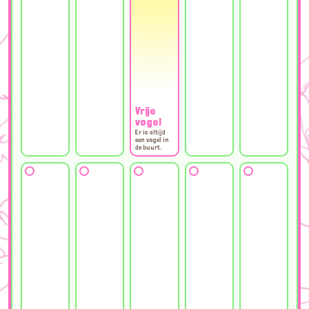
Vrije
vogel
Er is altijd
een vogel in
de buurt.