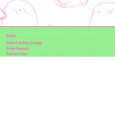
Team
Folkert de Boer Ecology
Groen Gegeven
Maurice Prins
Lowland Ecology Network
Design en Illustraties
Timon Vader
Elwin van der Kolk
volg ons:
Partners
Wilder Land
Gemeente Utrecht
Biodiversiteit | Rotterdam.nl