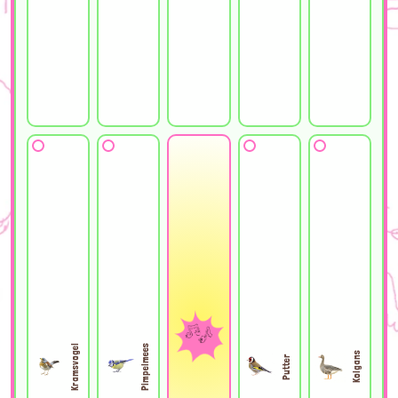
Kramsvogel
Pimpelmees
Kolgans
Putter