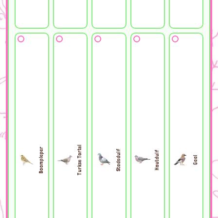
Turkse Tortel
Boompieper
Stadsduif
Houtduif
Gaai