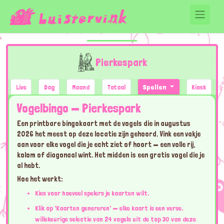
Pierkespark
Live
Dag
Maand
Totaal
Spellen
Kiosk
Vogelbingo — Pierkespark
Een printbare bingokaart met de vogels die in augustus
2026 het meest op deze locatie zijn gehoord. Vink een vakje
aan voor elke vogel die je echt ziet of hoort — een volle rij,
kolom of diagonaal wint. Het midden is een gratis vogel die je
al hebt.
Hoe het werkt:
Kies voor hoeveel spelers je kaarten wilt.
Klik op 'Kaarten genereren' — elke kaart is een verse,
willekeurige selectie van 24 vogels uit de top 30 van deze