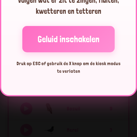
volgen wat er zit te zingen, fluiten,
kwetteren en tetteren
Houtduif
21:09:49
Geluid inschakelen
Top 10 vogels vandaag
Druk op ESC of gebruik de X knop om de kiosk modus
te verlaten
Houtduif
166
Bosuil
9
Merel
3