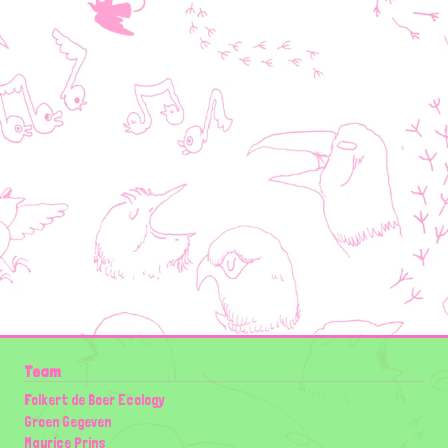
Team
Folkert de Boer Ecology
Groen Gegeven
Maurice Prins