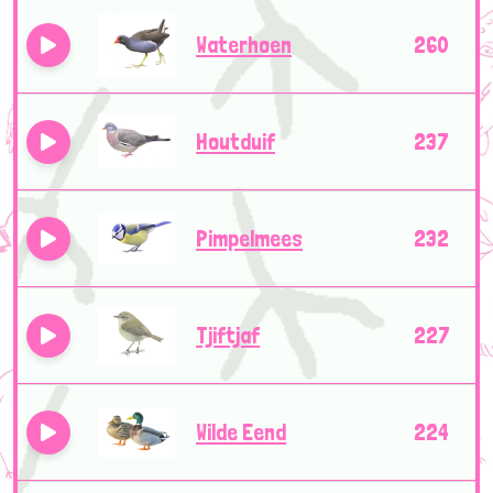
Waterhoen
260
Houtduif
237
Pimpelmees
232
Tjiftjaf
227
Wilde Eend
224