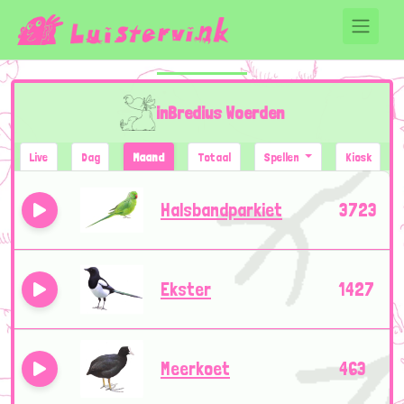
inBredius Woerden
Live
Dag
Maand
Totaal
Spellen
Kiosk
Halsbandparkiet
3723
Ekster
1427
Meerkoet
463