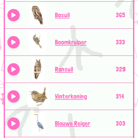
Bosuil
365
Boomkruiper
333
Ransuil
329
Winterkoning
314
Blauwe Reiger
303