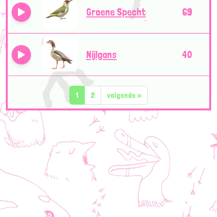
Groene Specht
69
Nijlgans
40
1
2
volgende
»