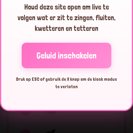
Houd deze site open om live te
volgen wat er zit te zingen, fluiten,
Koolmees
06:15:39
kwetteren en tetteren
Top 10 vogels vandaag
Geluid inschakelen
Druk op ESC of gebruik de X knop om de kiosk modus
Ransuil
33
te verlaten
Winterkoning
15