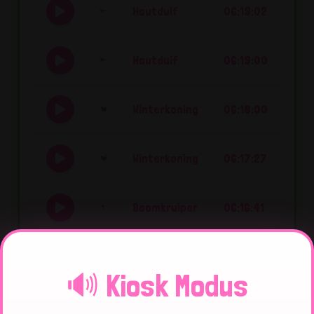
Houtduif
06:19:02
Houtduif
06:19:00
Winterkoning
06:18:00
Winterkoning
06:17:27
Boomkruiper
06:16:41
Koolmees
06:16:00
🔊 Kiosk Modus
Koolmees
06:15:42