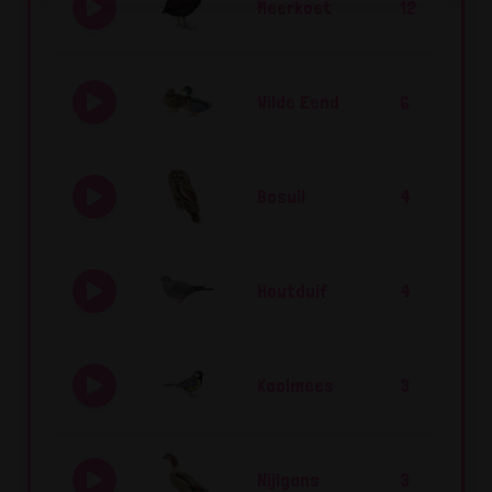
Meerkoet
12
Wilde Eend
6
Bosuil
4
Houtduif
4
Koolmees
3
Nijlgans
3