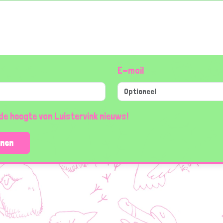
E-mail
de hoogte van Luistervink nieuws!
enen