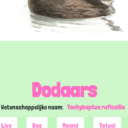
Dodaars
Wetenschappelijke naam:
Tachybaptus ruficollis
Live
Dag
Maand
Totaal