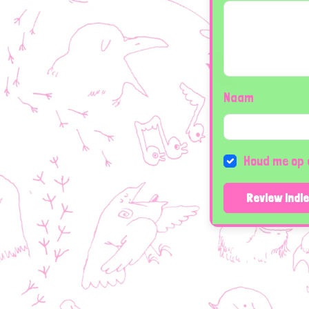
Naam
Houd me op 
Review indi