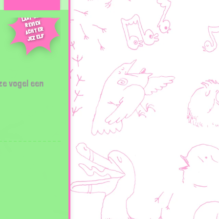
LAAT EEN
REVIEW
ACHTER
JEZELF
ze vogel een