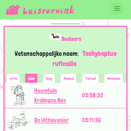
Dodaars
Wetenschappelijke naam:
Tachybaptus
ruficollis
Info
Live
Dag
Maand
Totaal
Reviews
Heemtuin
05:58:32
Kralingse Bos
De Uithovenier
05:11:36