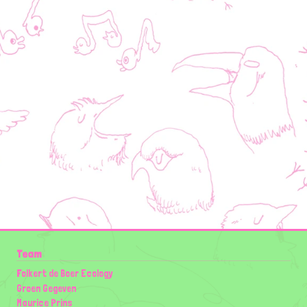
Team
Folkert de Boer Ecology
Groen Gegeven
Maurice Prins