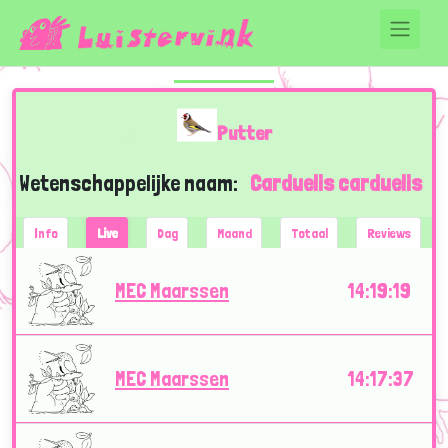
Putter
Wetenschappelijke naam:
Carduelis carduelis
Info
Live
Dag
Maand
Totaal
Reviews
MEC Maarssen
14:19:19
MEC Maarssen
14:17:37