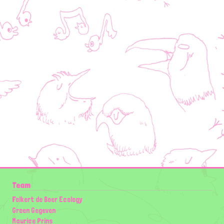
Team
Folkert de Boer Ecology
Groen Gegeven
Maurice Prins