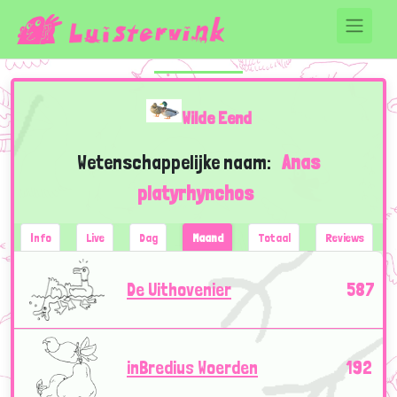
Wilde Eend
Wetenschappelijke naam:
Anas
platyrhynchos
Info
Live
Dag
Maand
Totaal
Reviews
De Uithovenier
587
inBredius Woerden
192