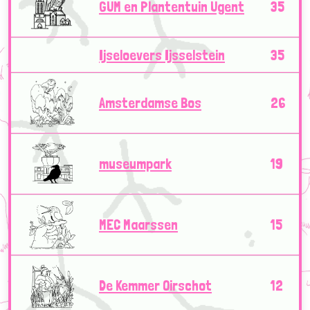
GUM en Plantentuin Ugent
35
Ijseloevers Ijsselstein
35
Amsterdamse Bos
26
museumpark
19
MEC Maarssen
15
De Kemmer Oirschot
12