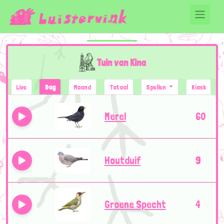
Tuin van Kina
Live
Dag
Maand
Totaal
Spellen
Kiosk
Merel
60
Houtduif
9
Groene Specht
4