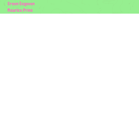
Groen Gegeven
Maurice Prins
Lowland Ecology Network
Design en Illustraties
Timon Vader
Elwin van der Kolk
volg ons:
Partners
Wilder Land
Gemeente Utrecht
Biodiversiteit | Rotterdam.nl
ODU natuur en duurzaamheidscentra
The Green Mile
Taal
Mogelijk gemaakt door
BirdNET-Pi