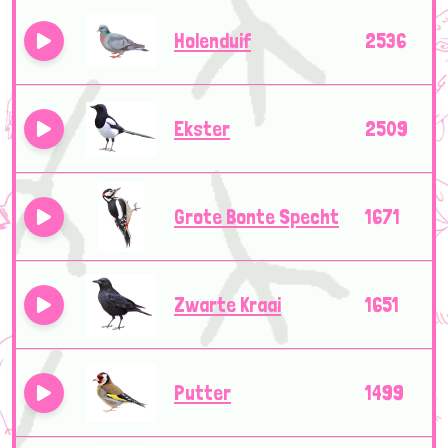
Holenduif
2536
Ekster
2509
Grote Bonte Specht
1671
Zwarte Kraai
1651
Putter
1499