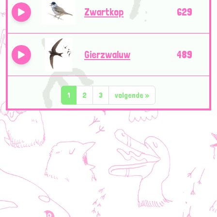
Zwartkop
629
Gierzwaluw
489
1
2
3
volgende
»