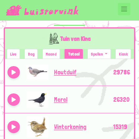
Tuin van Kina
Live
Dag
Maand
Totaal
Spellen
Kiosk
Houtduif
29786
Merel
26320
Winterkoning
15319