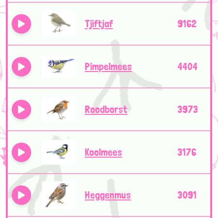
Tjiftjaf
9162
Pimpelmees
4404
Roodborst
3973
Koolmees
3176
Heggenmus
3091