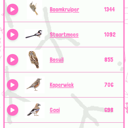
Boomkruiper
1344
Staartmees
1092
Bosuil
855
Koperwiek
706
Gaai
698