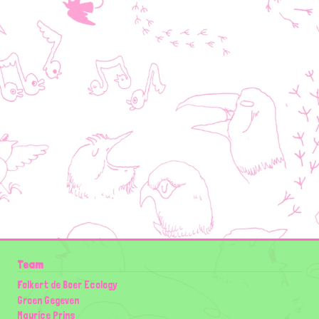
Team
Folkert de Boer Ecology
Groen Gegeven
Maurice Prins