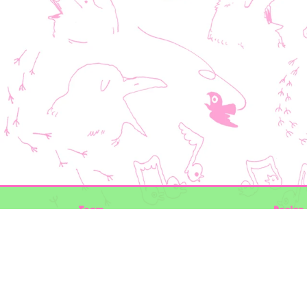
Team
Design 
Folkert de Boer Ecology
Timon V
Groen Gegeven
Elwin va
Maurice Prins
volg ons
Lowland Ecology Network