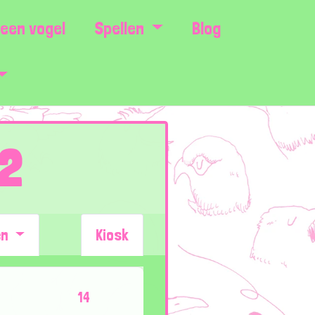
een vogel
Spellen
Blog
 2
en
Kiosk
14