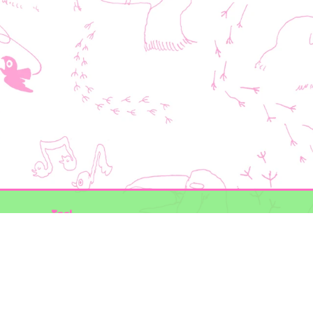
Taal
Mogelijk gemaakt door
BirdNET-Pi