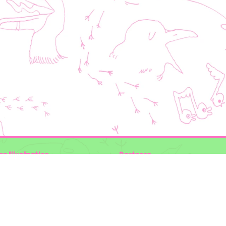
en Illustraties
Partners
ader
Wilder Land
Gemeente Utrecht
n der Kolk
Biodiversiteit | Rotterdam.nl
ODU natuur en duurzaamheidscentra
:
The Green Mile