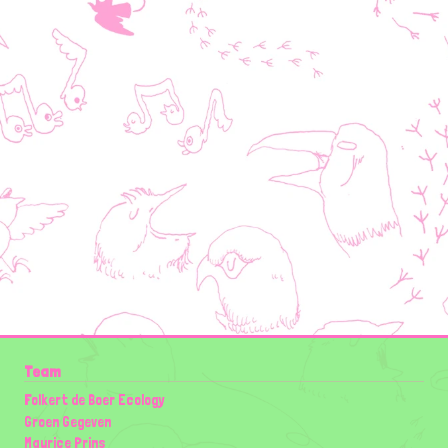
Team
Folkert de Boer Ecology
Groen Gegeven
Maurice Prins