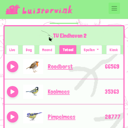
TU Eindhoven 2
Live
Dag
Maand
Totaal
Spellen
Kiosk
Roodborst
66569
Koolmees
35363
Pimpelmees
28777