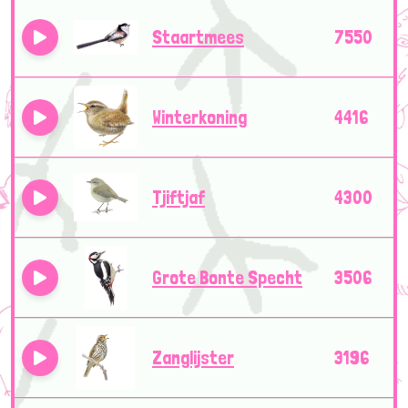
Staartmees
7550
Winterkoning
4416
Tjiftjaf
4300
Grote Bonte Specht
3506
Zanglijster
3196