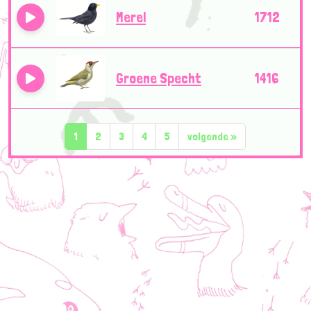
Merel
1712
Groene Specht
1416
1
2
3
4
5
volgende
»