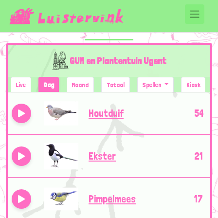
GUM en Plantentuin Ugent
Live
Dag
Maand
Totaal
Spellen
Kiosk
Houtduif
54
Ekster
21
Pimpelmees
17