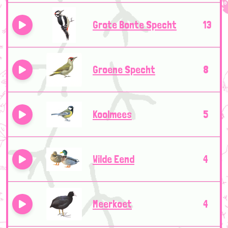
Grote Bonte Specht
13
Groene Specht
8
Koolmees
5
Wilde Eend
4
Meerkoet
4