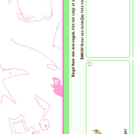
Stuur een duidelijke foto van je bingokaart naar
Bingo! Maar dan met vogels.
BINGO!?