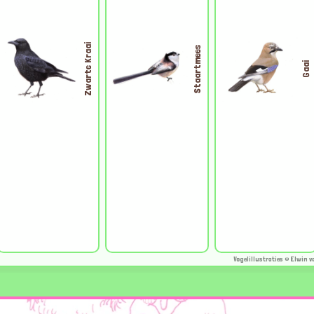
Zwarte Kraai
Staartmees
Gaai
Vogelillustraties © Elwin v