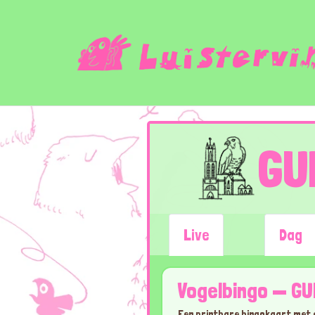
GU
Live
Dag
Vogelbingo — GU
Een printbare bingokaart met de