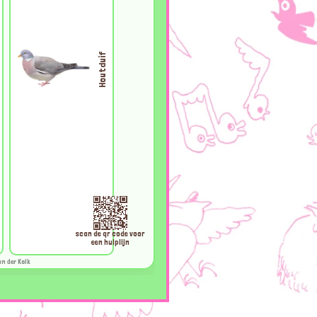
Houtduif
scan de qr code voor
een hulplijn
an der Kolk