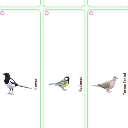
Turkse Tortel
Koolmees
Ekster