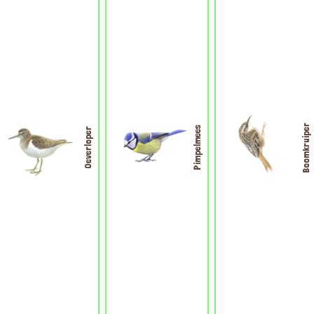
Boomkruiper
Pimpelmees
Oeverloper