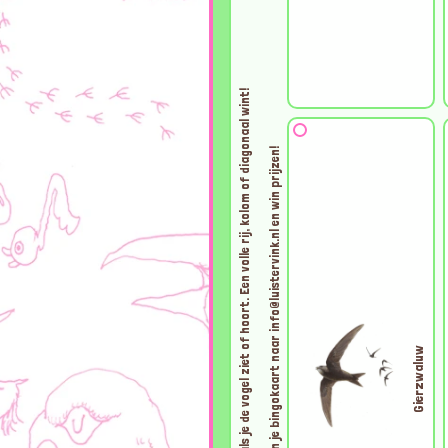
Vink het vakje af als je de vogel ziet of hoort. Een volle rij, kolom of diagonaal wint!
en win prijzen!
info@luistervink.nl
Gierzwaluw