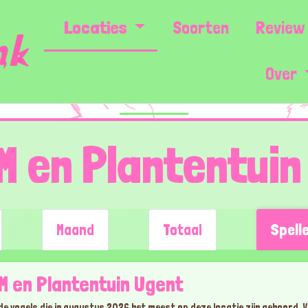
Locaties
Soorten
Review 
Over
M en Plantentuin
Maand
Totaal
Spell
M en Plantentuin Ugent
 vogels die in augustus 2026 het meest op deze locatie zijn gehoord. Vi