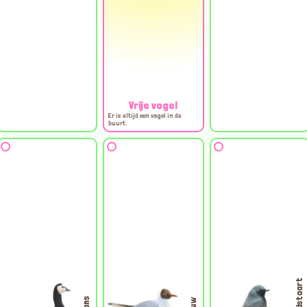
Vrije vogel
Er is altijd een vogel in de
buurt.