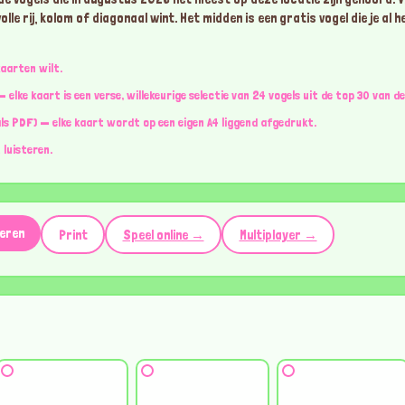
olle rij, kolom of diagonaal wint. Het midden is een gratis vogel die je al h
kaarten wilt.
— elke kaart is een verse, willekeurige selectie van 24 vogels uit de top 30 van 
als PDF) — elke kaart wordt op een eigen A4 liggend afgedrukt.
 luisteren.
eren
Print
Speel online →
Multiplayer →