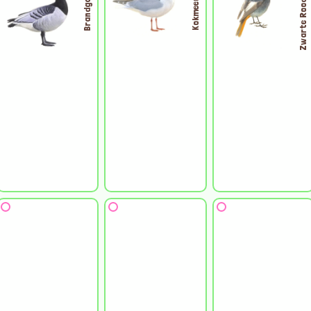
Zwarte Roodstaart
Brandgans
Kokmeeuw