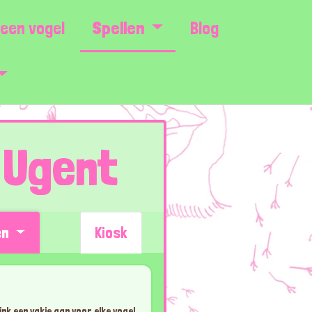
een vogel
Spellen
Blog
 Ugent
en
Kiosk
nk een vakje aan voor elke vogel