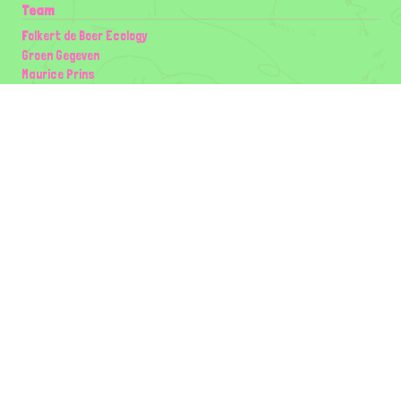
Team
Folkert de Boer Ecology
Groen Gegeven
Maurice Prins
Lowland Ecology Network
Design en Illustraties
Timon Vader
Elwin van der Kolk
volg ons:
Partners
Wilder Land
Gemeente Utrecht
Biodiversiteit | Rotterdam.nl
ODU natuur en duurzaamheidscentra
The Green Mile
Taal