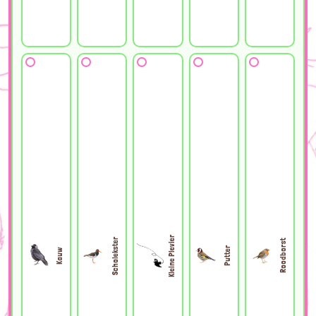
Kleine Plevier
Scholekster
Roodborst
Putter
Kauw