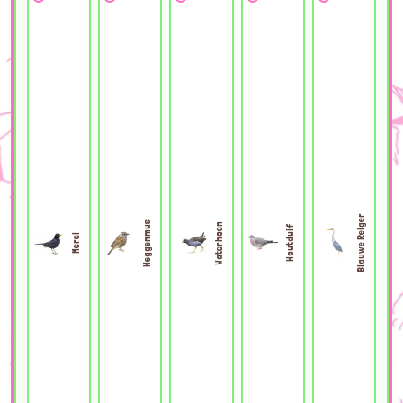
Blauwe Reiger
Heggenmus
Waterhoen
Houtduif
Merel