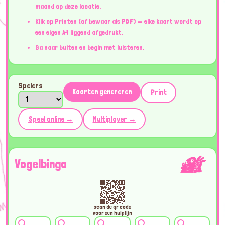
maand op deze locatie.
Klik op Printen (of bewaar als PDF) — elke kaart wordt op
een eigen A4 liggend afgedrukt.
Ga naar buiten en begin met luisteren.
Spelers
Kaarten genereren
Print
Speel online →
Multiplayer →
Vogelbingo
scan de qr code
voor een hulplijn