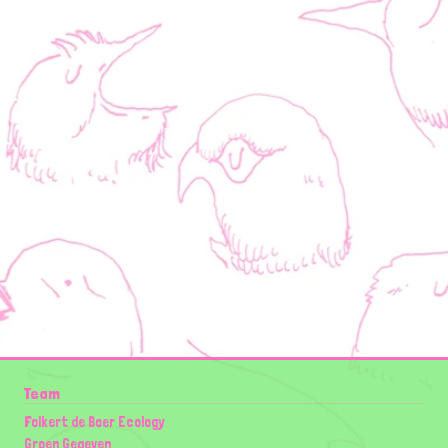
Team
Folkert de Boer Ecology
Groen Gegeven