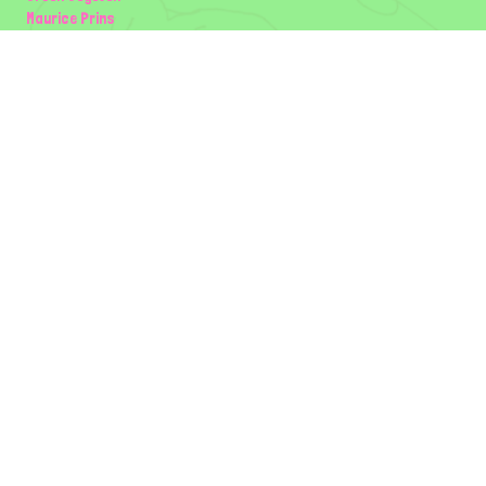
Maurice Prins
Lowland Ecology Network
Design en Illustraties
Timon Vader
Elwin van der Kolk
volg ons:
Partners
Wilder Land
Gemeente Utrecht
Biodiversiteit | Rotterdam.nl
ODU natuur en duurzaamheidscentra
The Green Mile
Taal
Mogelijk gemaakt door
BirdNET-Pi