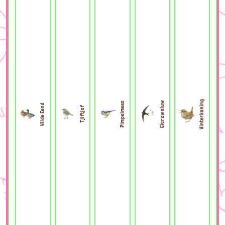
Winterkoning
Gierzwaluw
Pimpelmees
Wilde Eend
Tjiftjaf