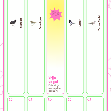
Turkse Tortel
Oeverloper
Meerkoet
Ekster
Vrije
vogel
Er is altijd
een vogel in
de buurt.