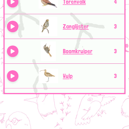
Torenvalk
4
Zanglijster
3
Boomkruiper
3
Wulp
3