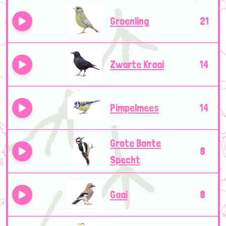
Groenling
21
Zwarte Kraai
14
Pimpelmees
14
Grote Bonte
8
Specht
Gaai
8