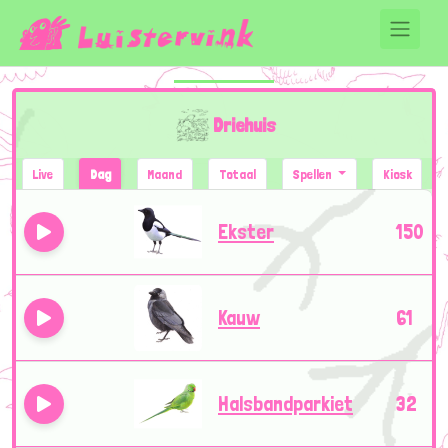
Driehuis
Live
Dag
Maand
Totaal
Spellen
Kiosk
Ekster
150
Kauw
61
Halsbandparkiet
32