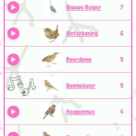
Blauwe Reiger
7
Winterkoning
6
Roerdomp
5
Boompieper
5
Heggenmus
4