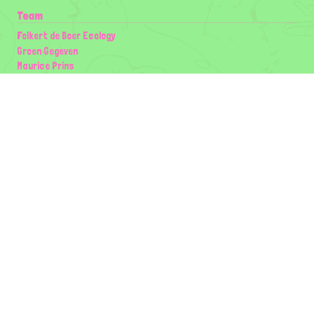
Team
Folkert de Boer Ecology
Groen Gegeven
Maurice Prins
Lowland Ecology Network
Design en Illustraties
Timon Vader
Elwin van der Kolk
volg ons:
Partners
Wilder Land
Gemeente Utrecht
Biodiversiteit | Rotterdam.nl
ODU natuur en duurzaamheidscentra
The Green Mile
Taal