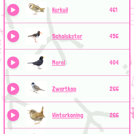
Kerkuil
461
Scholekster
456
Merel
404
Zwartkop
266
Winterkoning
266