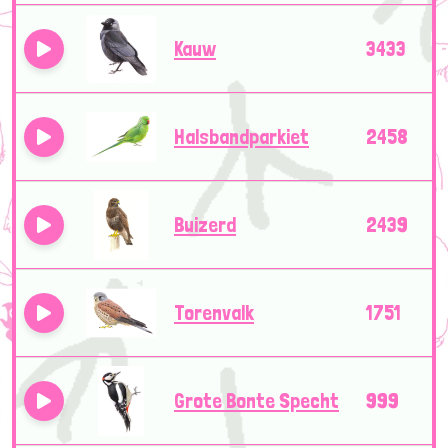
Kauw
3433
Halsbandparkiet
2458
Buizerd
2439
Torenvalk
1751
Grote Bonte Specht
999