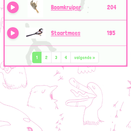
Boomkruiper
204
Staartmees
195
1
2
3
4
volgende
»