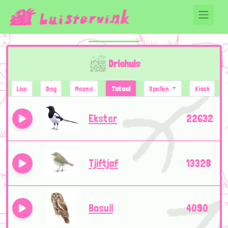
Driehuis
Live
Dag
Maand
Totaal
Spellen
Kiosk
Ekster
22632
Tjiftjaf
13328
Bosuil
4090