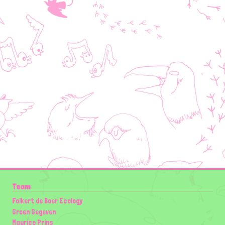
Team
Folkert de Boer Ecology
Groen Gegeven
Maurice Prins