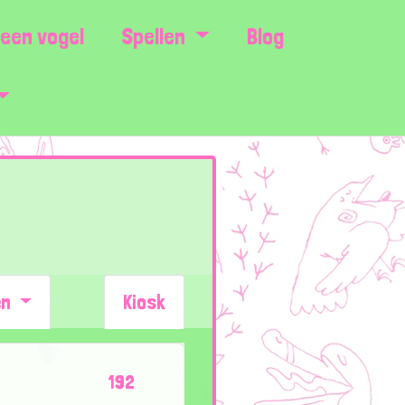
een vogel
Spellen
Blog
en
Kiosk
192