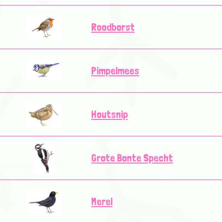
Roodborst
Pimpelmees
Houtsnip
Grote Bonte Specht
Merel