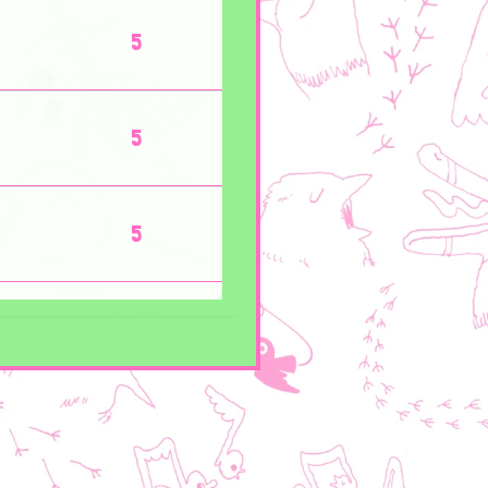
5
5
5