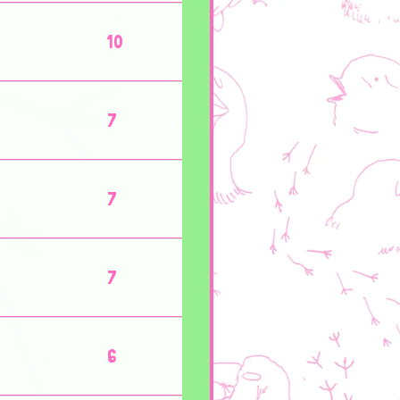
10
7
7
7
6