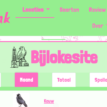
Locaties
Soorten
Review 
Over
Bijlokesite
Maand
Totaal
Spell
Kauw