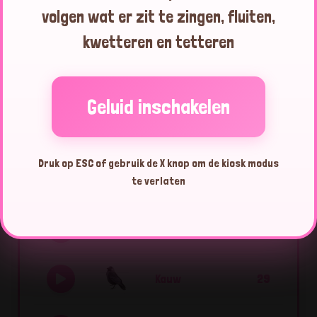
volgen wat er zit te zingen, fluiten,
Boomkruiper
17:56:01
kwetteren en tetteren
Boomkruiper
17:55:49
Geluid inschakelen
Top 10 vogels vandaag
Druk op ESC of gebruik de X knop om de kiosk modus
te verlaten
Ekster
62
Kauw
29