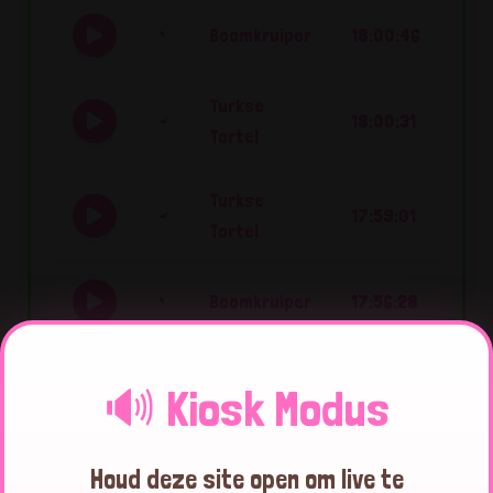
Boomkruiper
18:00:46
Turkse
18:00:31
Tortel
Turkse
17:59:01
Tortel
Boomkruiper
17:56:28
Boomkruiper
17:56:16
🔊 Kiosk Modus
Boomkruiper
17:56:04
Houd deze site open om live te