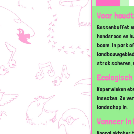
Waar houdt
Bessenbuffet en
hondsroos en hu
boom. In park of
landbouwgebied:
strak scheren, 
Ecologisch
Koperwieken ete
insecten. Ze ve
landschap in.
Wanneer in
Vooral oktober 