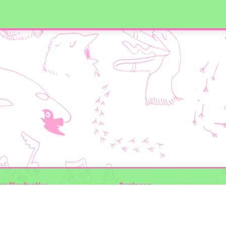
en Illustraties
Partners
ader
Wilder Land
Gemeente Utrecht
n der Kolk
Biodiversiteit | Rotterdam.nl