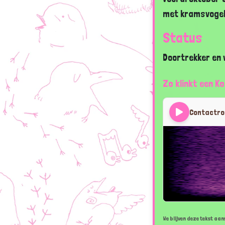
met kramsvogel
Status
Doortrekker en 
Zo klinkt een K
Contactr
We blijven deze tekst aans