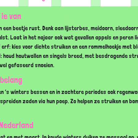
 ie van
 een beetje rust. Denk aan lijsterbes, meidoorn, sleedoorn
lst. Laat in het najaar ook wat gevallen appels en peren l
 erf: kies voor dichte struiken en een rommelhoekje met bl
 houd houtwallen en singels breed, met besdragende strui
wel gefaseerd snoeien.
 belang
n ’s winters bessen en in zachtere periodes ook regenw
rspreiden zaden via hun poep. Zo helpen ze struiken en bo
 Nederland
tot en met maart. In koude winters duiken ze massaal op, 