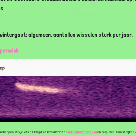
s.
wintergast: algemeen, aantallen wisselen sterk per jaar.
operwiek
oep
cherpen. Mis je iets of klopt er iets niet? Mail
info@luistervink.nl
en help mee. Dan strijken