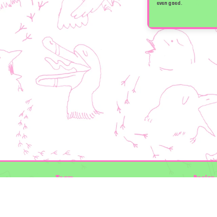
even goed.
Team
Design 
Folkert de Boer Ecology
Timon V
Groen Gegeven
Elwin va
Maurice Prins