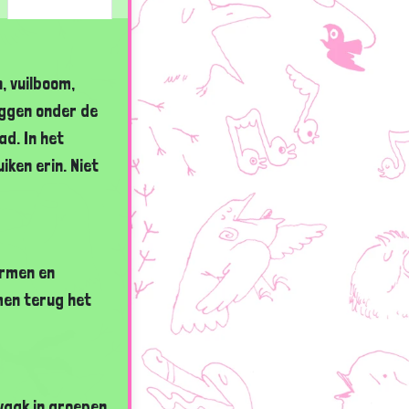
, vuilboom,
iggen onder de
ad. In het
ken erin. Niet
ormen en
men terug het
vaak in groepen