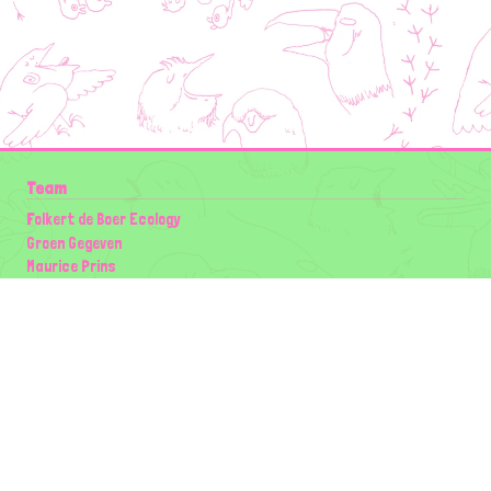
Team
Folkert de Boer Ecology
Groen Gegeven
Maurice Prins
Lowland Ecology Network
Design en Illustraties
Timon Vader
Elwin van der Kolk
volg ons:
Partners
Wilder Land