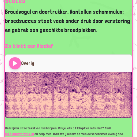
Status
Broedvogel en doortrekker. Aantallen schommelen;
broedsucces staat vaak onder druk door verstoring
en gebrek aan geschikte broedplekken.
Zo klinkt een Visdief
Overig
We blijven deze tekst aanscherpen. Mis je iets of klopt er iets niet? Mail
info@luistervink.nl
en help mee. Dan strijken we samen de veren weer even goed.