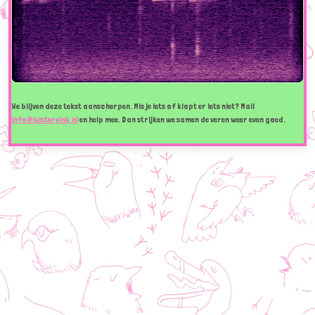
We blijven deze tekst aanscherpen. Mis je iets of klopt er iets niet? Mail
info@luistervink.nl
en help mee. Dan strijken we samen de veren weer even goed.