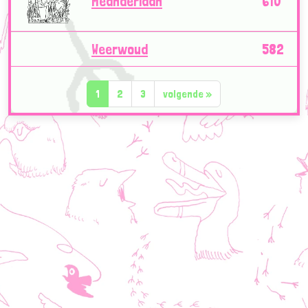
Meanderlaan
610
Weerwoud
582
1
2
3
volgende
»