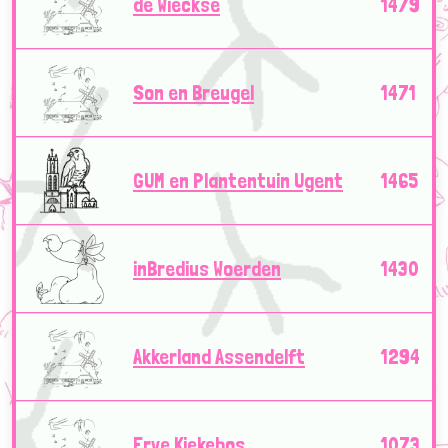
de Wieckse
1479
Son en Breugel
1471
GUM en Plantentuin Ugent
1465
inBredius Woerden
1430
Akkerland Assendelft
1294
Erve Kiekebos
1073