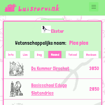
Ekster
Wetenschappelijke naam:
Pica pica
Info
Live
Dag
Maand
Totaal
Reviews
De Kemmer Oirschot
3850
Basisschool Edugo
2850
Slotendries