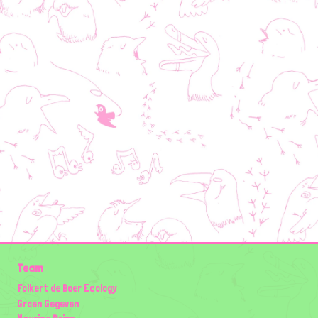
Team
Folkert de Boer Ecology
Groen Gegeven