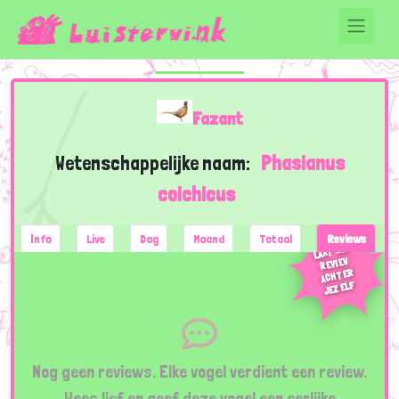
Fazant
Wetenschappelijke naam:
Phasianus
colchicus
Info
Live
Dag
Maand
Totaal
Reviews
LAAT EEN
REVIEW
ACHTER
JEZELF
Nog geen reviews. Elke vogel verdient een review.
Wees lief en geef deze vogel een eerlijke