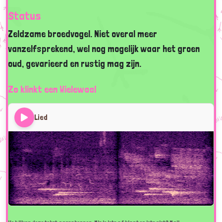
Status
Zeldzame broedvogel. Niet overal meer
vanzelfsprekend, wel nog mogelijk waar het groen
oud, gevarieerd en rustig mag zijn.
Zo klinkt een Wielewaal
Lied