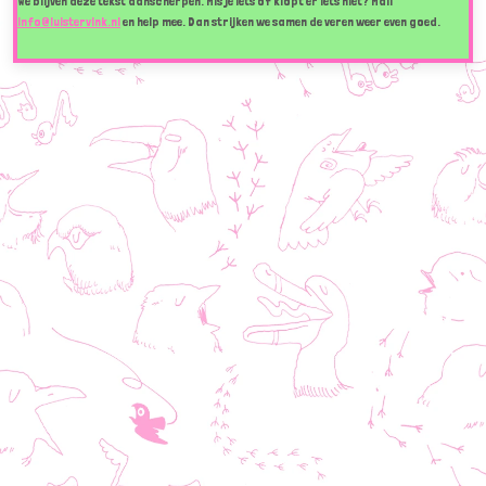
We blijven deze tekst aanscherpen. Mis je iets of klopt er iets niet? Mail
info@luistervink.nl
en help mee. Dan strijken we samen de veren weer even goed.