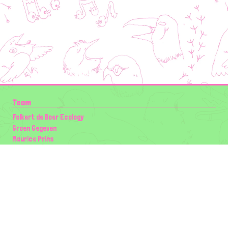
Team
Folkert de Boer Ecology
Groen Gegeven
Maurice Prins
Lowland Ecology Network
Design en Illustraties
Timon Vader
Elwin van der Kolk
volg ons:
Partners