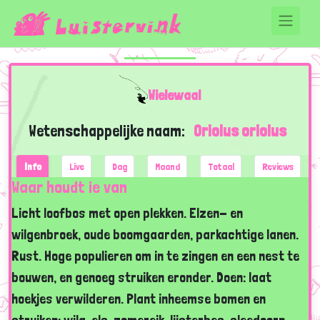
Wielewaal
Wetenschappelijke naam:
Oriolus oriolus
Info
Live
Dag
Maand
Totaal
Reviews
Waar houdt ie van
Licht loofbos met open plekken. Elzen- en
wilgenbroek, oude boomgaarden, parkachtige lanen.
Rust. Hoge populieren om in te zingen en een nest te
bouwen, en genoeg struiken eronder. Doen: laat
hoekjes verwilderen. Plant inheemse bomen en