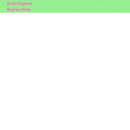
Groen Gegeven
Maurice Prins
Lowland Ecology Network
Design en Illustraties
Timon Vader
Elwin van der Kolk
volg ons:
Partners
Wilder Land
Gemeente Utrecht
Biodiversiteit | Rotterdam.nl
ODU natuur en duurzaamheidscentra
The Green Mile
Taal
Mogelijk gemaakt door
BirdNET-Pi