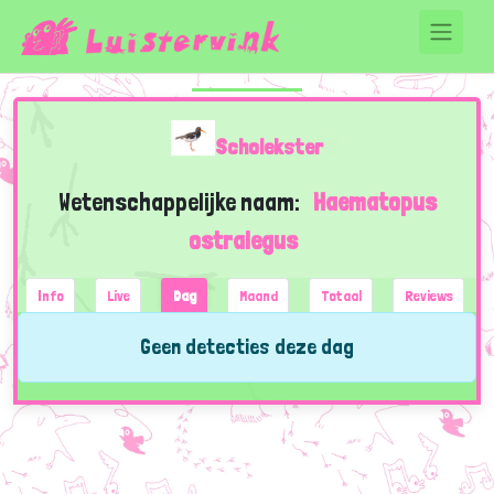
Scholekster
Wetenschappelijke naam:
Haematopus
ostralegus
Info
Live
Dag
Maand
Totaal
Reviews
Geen detecties deze dag