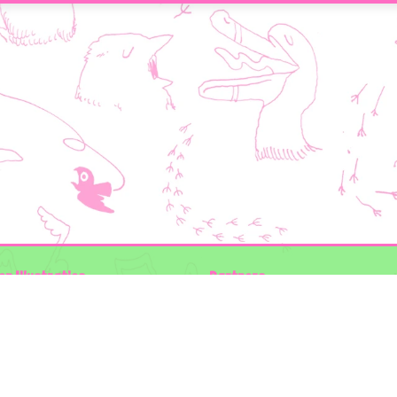
en Illustraties
Partners
ader
Wilder Land
Gemeente Utrecht
n der Kolk
Biodiversiteit | Rotterdam.nl
ODU natuur en duurzaamheidscentra
:
The Green Mile