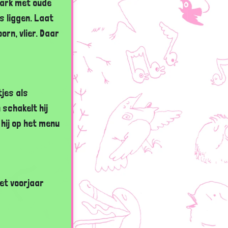
park met oude
s liggen. Laat
orn, vlier. Daar
tjes als
 schakelt hij
hij op het menu
het voorjaar