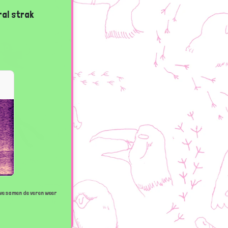
ral strak
 we samen de veren weer