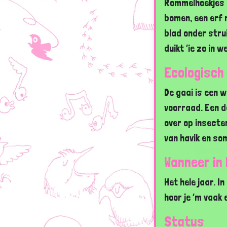
Rommelhoekjes m
bomen, een erf m
blad onder strui
duikt ’ie zo in w
Ecologisch
De gaai is een 
voorraad. Een de
over op insecte
van havik en so
Wanneer in
Het hele jaar. I
hoor je ’m vaak 
Status