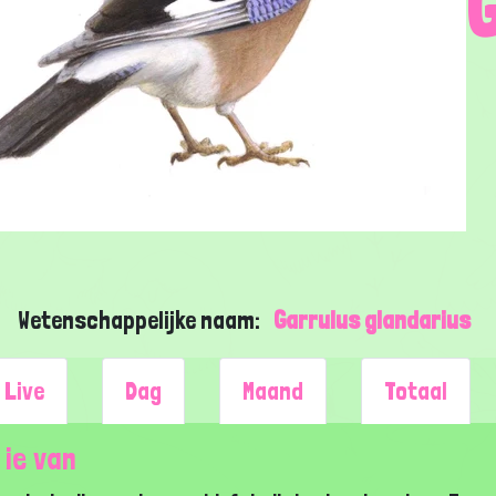
Wetenschappelijke naam:
Garrulus glandarius
Live
Dag
Maand
Totaal
 ie van