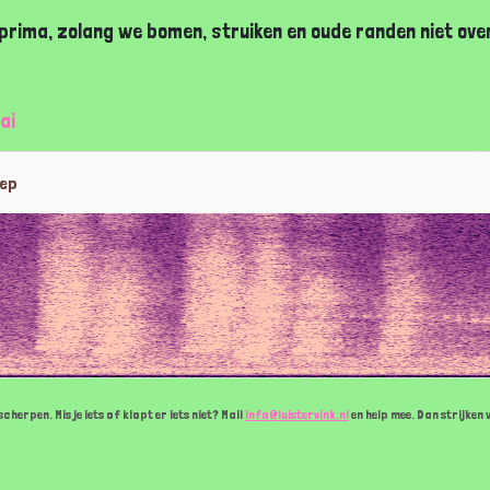
prima, zolang we bomen, struiken en oude randen niet ove
ai
oep
cherpen. Mis je iets of klopt er iets niet? Mail
info@luistervink.nl
en help mee. Dan strijken