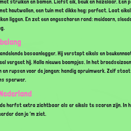
et struiken en bomen. Liefst eik, beuk en hazelaar. Een 
et houtwallen, een tuin met dikke heg: perfect. Laat eikel
ken liggen. En zet een ongeschoren rand: meidoorn, sleedo
eg.
 belang
wandelende bosaanlegger. Hij verstopt eikels en beukennoo
el vergeet hij. Hallo nieuwe boompjes. In het broedseizoen
n en rupsen voor de jongen: handig opruimwerk. Zelf staat 
ms sperwer.
 Nederland
n de herfst extra zichtbaar als er eikels te scoren zijn. In 
eerder dan je ’m ziet.