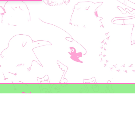
Taal
Mogelijk gemaakt door
BirdNET-Pi