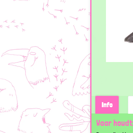
Info
Waar houdt