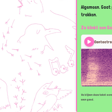
Algemeen. Gaat 
trekken.
Zo klinkt een Ga
Contactr
We blijven deze tekst aans
even goed.