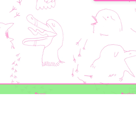
Team
Design 
Folkert de Boer Ecology
Timon V
Groen Gegeven
Elwin va
Maurice Prins
volg ons
Lowland Ecology Network