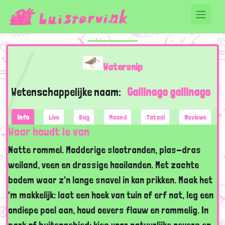
Watersnip
Wetenschappelijke naam:
Gallinago gallinago
Info
Live
Dag
Maand
Totaal
Reviews
Waar houdt ie van
Natte rommel. Modderige slootranden, plas-dras
weiland, veen en drassige hooilanden. Met zachte
bodem waar z’n lange snavel in kan prikken. Maak het
‘m makkelijk: laat een hoek van tuin of erf nat, leg een
ondiepe poel aan, houd oevers flauw en rommelig. In