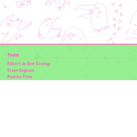
Team
Folkert de Boer Ecology
Groen Gegeven
Maurice Prins
Lowland Ecology Network
Design en Illustraties
Timon Vader
Elwin van der Kolk
volg ons:
Partners