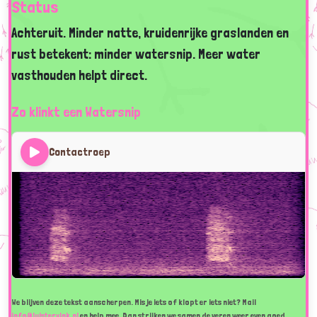
Status
Achteruit. Minder natte, kruidenrijke graslanden en
rust betekent: minder watersnip. Meer water
vasthouden helpt direct.
Zo klinkt een Watersnip
Contactroep
We blijven deze tekst aanscherpen. Mis je iets of klopt er iets niet? Mail
info@luistervink.nl
en help mee. Dan strijken we samen de veren weer even goed.