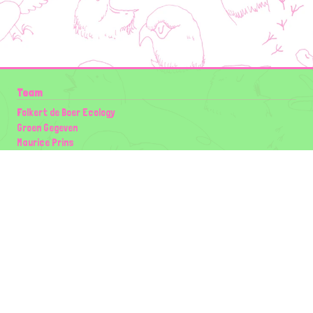
Team
Folkert de Boer Ecology
Groen Gegeven
Maurice Prins
Lowland Ecology Network
Design en Illustraties
Timon Vader
Elwin van der Kolk
volg ons:
Partners
Wilder Land
Gemeente Utrecht
Biodiversiteit | Rotterdam.nl