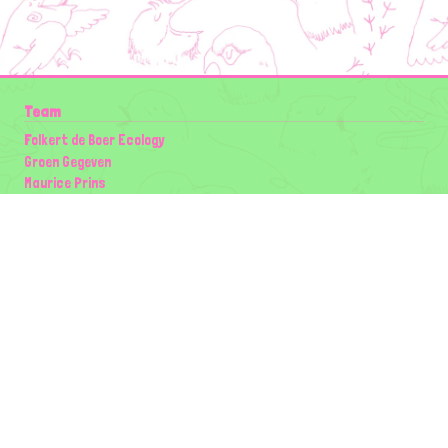
Team
Folkert de Boer Ecology
Groen Gegeven
Maurice Prins
Lowland Ecology Network
Design en Illustraties
Timon Vader
Elwin van der Kolk
volg ons:
Partners
Wilder Land
Gemeente Utrecht
Biodiversiteit | Rotterdam.nl
ODU natuur en duurzaamheidscentra