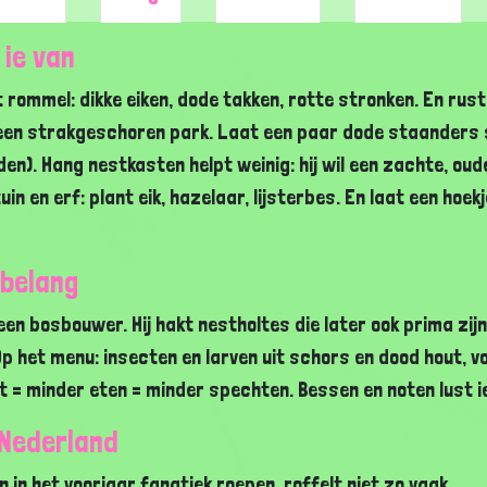
 ie van
 rommel: dikke eiken, dode takken, rotte stronken. En rust
en strakgeschoren park. Laat een paar dode staanders s
en). Hang nestkasten helpt weinig: hij wil een zachte, ou
tuin en erf: plant eik, hazelaar, lijsterbes. En laat een hoek
 belang
een bosbouwer. Hij hakt nestholtes die later ook prima zij
p het menu: insecten en larven uit schors en dood hout, vo
t = minder eten = minder spechten. Bessen en noten lust ie
 Nederland
an in het voorjaar fanatiek roepen, roffelt niet zo vaak.