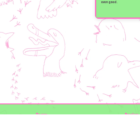
even goed.
Team
Design 
Folkert de Boer Ecology
Timon V
Groen Gegeven
Elwin va
Maurice Prins