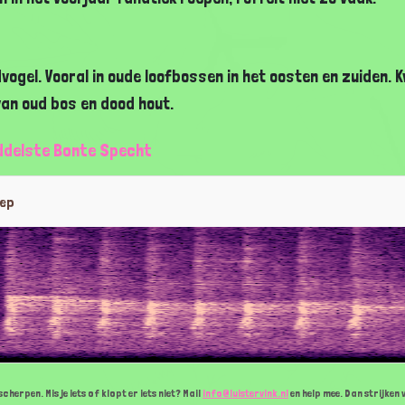
ogel. Vooral in oude loofbossen in het oosten en zuiden.
van oud bos en dood hout.
iddelste Bonte Specht
oep
cherpen. Mis je iets of klopt er iets niet? Mail
info@luistervink.nl
en help mee. Dan strijken