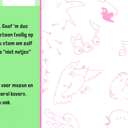
. Geef ’m dus
taan (veilig op
de stam om zelf
je “niet netjes”
n voor mezen en
oral kevers.
 ook.