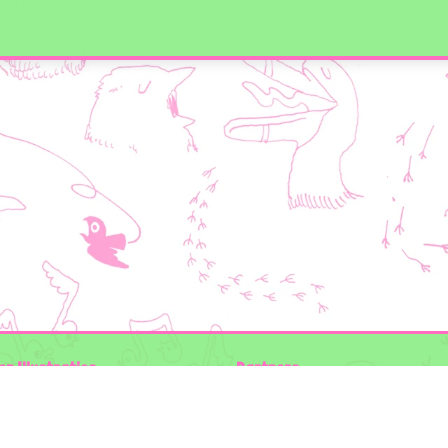
en Illustraties
Partners
ader
Wilder Land
Gemeente Utrecht
n der Kolk
Biodiversiteit | Rotterdam.nl