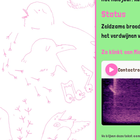
Status
Zeldzame broedv
het verdwijnen 
Zo klinkt een M
Contactr
We blijven deze tekst aans