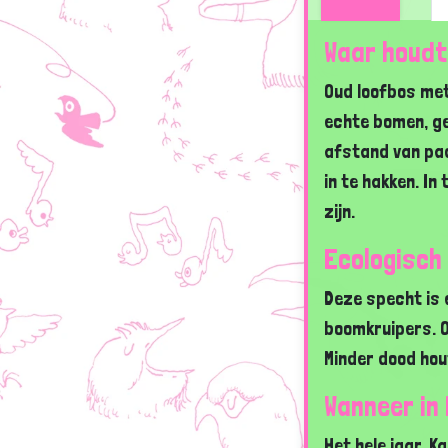
Waar houdt
Oud loofbos met
echte bomen, ge
afstand van pad
in te hakken. In 
zijn.
Ecologisch
Deze specht is 
boomkruipers. O
Minder dood hou
Wanneer in
Het hele jaar. K