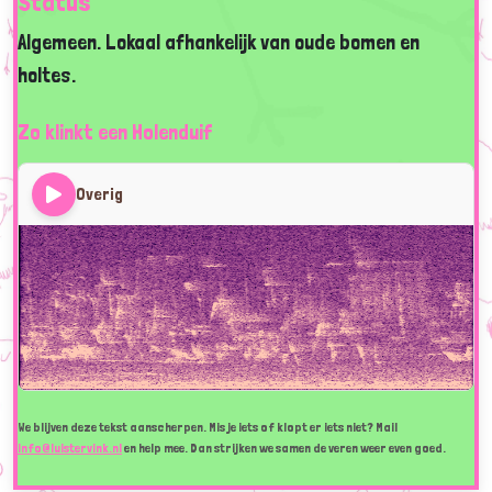
Status
Algemeen. Lokaal afhankelijk van oude bomen en
holtes.
Zo klinkt een Holenduif
Overig
We blijven deze tekst aanscherpen. Mis je iets of klopt er iets niet? Mail
info@luistervink.nl
en help mee. Dan strijken we samen de veren weer even goed.