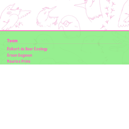
Team
Folkert de Boer Ecology
Groen Gegeven
Maurice Prins
Lowland Ecology Network
Design en Illustraties
Timon Vader
Elwin van der Kolk
volg ons:
Partners
Wilder Land
Gemeente Utrecht