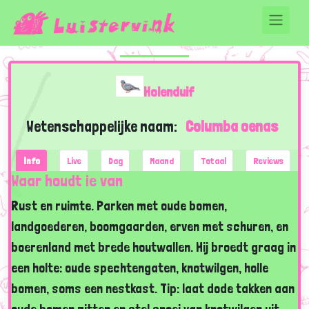
Holenduif
Wetenschappelijke naam:
Columba oenas
Info
Live
Dag
Maand
Totaal
Reviews
Waar houdt ie van
Rust en ruimte. Parken met oude bomen,
landgoederen, boomgaarden, erven met schuren, en
boerenland met brede houtwallen. Hij broedt graag in
een holte: oude spechtengaten, knotwilgen, holle
bomen, soms een nestkast. Tip: laat dode takken aan